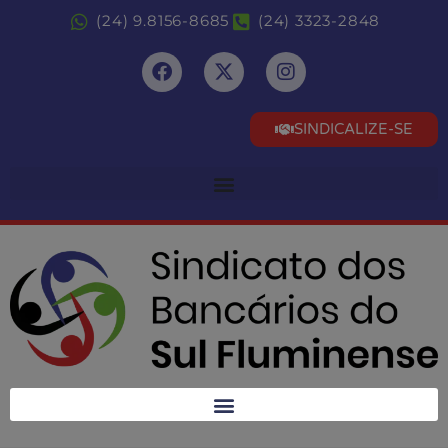
(24) 9.8156-8685
(24) 3323-2848
SINDICALIZE-SE