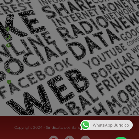
Sede Barra Mansa
Rua Rio Branco, nº107 (2º andar), Centro - Cep: 27.330-030
(24) 3323-2848 ou (24) 3323-2500
De segunda à sexta-feira , das 9h às 17h.
Sede Campestre:
Estrada Governador Chagas Freitas – 3.780 – Colônia Santo
Antônio – Barra Mansa
De terça-feira a domingo, das 9h às 17h
WhatsApp Jurídico
Copyright 2024 - Sindicato dos Bancários do Sul Fluminense