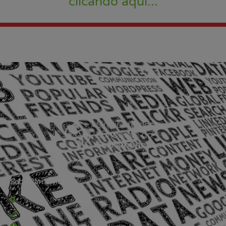
clicando aqui...
Sede Barra Mansa
Rua Rio Branco, nº107 (2º andar), Centro - Cep: 27.330-030
(24) 3323-2848 ou (24) 3323-2500