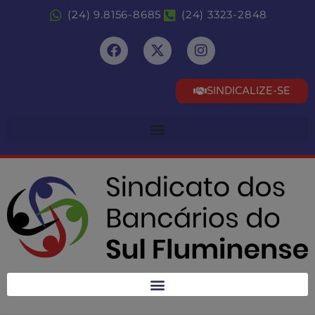
(24) 9.8156-8685
(24) 3323-2848
SINDICALIZE-SE