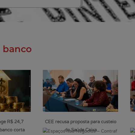
u banco
nge R$ 24,7
CEE recusa proposta para custeio
banco corta
do Saúde Caixa