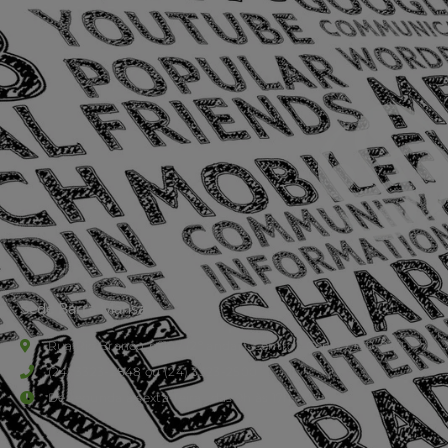
Sede Barra Mansa
Rua Rio Branco, nº107 (2º andar), Centro - Cep: 27.330-030
(24) 3323-2848 ou (24) 3323-2500
De segunda à sexta-feira , das 9h às 17h.