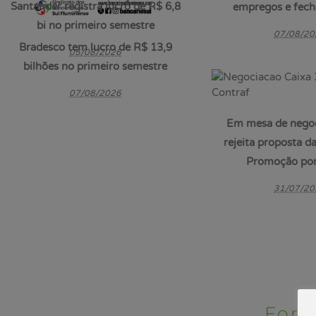
Santander registra lucro de R$ 6,8
empregos e fech
bi no primeiro semestre
07/08/20
Bradesco tem lucro de R$ 13,9
05/08/2026
bilhões no primeiro semestre
07/08/2026
Em mesa de nego
rejeita proposta d
Promoção por
31/07/20
Só
Fort