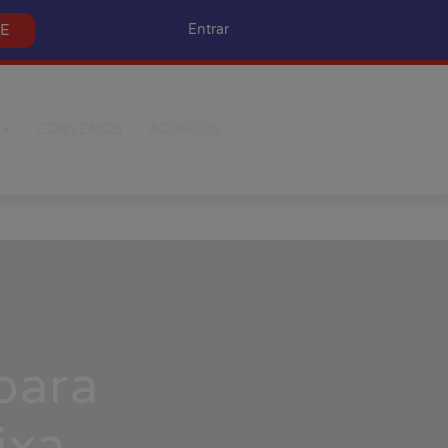
SE
Entrar
CONVÊNIOS
ACORDOS
para
ixa