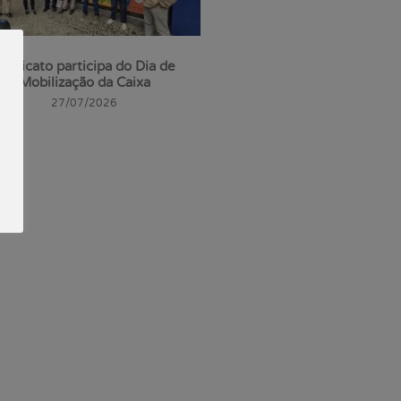
indicato participa do Dia de
Mobilização da Caixa
27/07/2026
 Fluminense