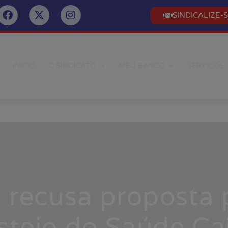
SINDICALIZE-
INÍCIO
O SINDICATO
MEU BANCO
SERVIÇOS
 recusa proposta 
steio do Saúde Ca