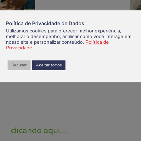
Política de Privacidade de Dados
 sindical
S
iação prévia
Utilizamos cookies para oferecer melhor experiência,
r Caixa
melhorar o desempenho, analisar como você interage em
nosso site e personalizar conteúdo.
Política de
026
Privacidade
Veja mais
Recusar
Aceitar todos
ite do Sindicato dos Bancários do Sul
clicando aqui...