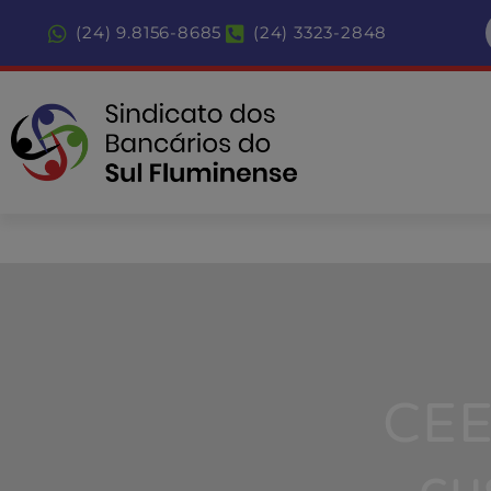
(24) 9.8156-8685
(24) 3323-2848
CEE
cu