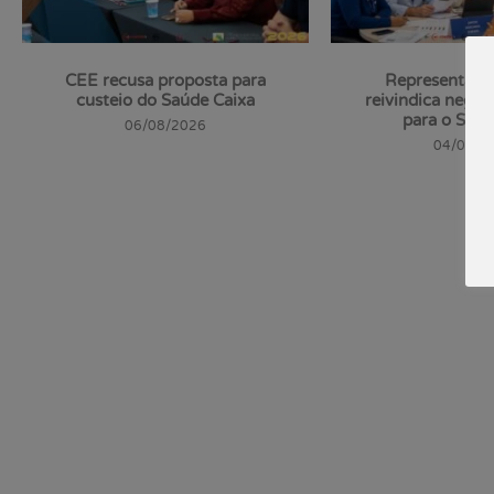
CEE recusa proposta para
Representação
custeio do Saúde Caixa
reivindica negoc
para o Supe
06/08/2026
04/08/2
Veja todas as notícias do s