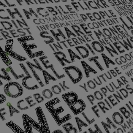
Sede Barra Mansa
Rua Rio Branco, nº107 (2º andar), Centro - Cep: 27.330-030
(24) 3323-2848 ou (24) 3323-2500
De segunda à sexta-feira , das 9h às 17h.
Sede Campestre:
Estrada Governador Chagas Freitas – 3.780 – Colônia Santo
Antônio – Barra Mansa
De terça-feira a domingo, das 9h às 17h