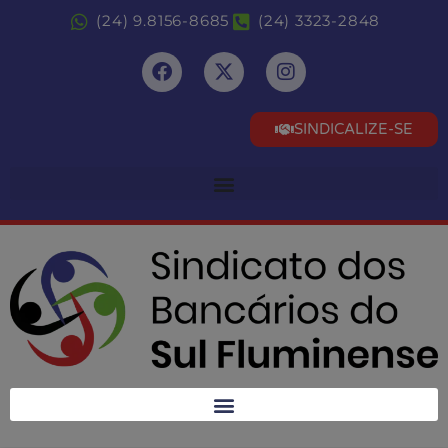
(24) 9.8156-8685
(24) 3323-2848
SINDICALIZE-SE