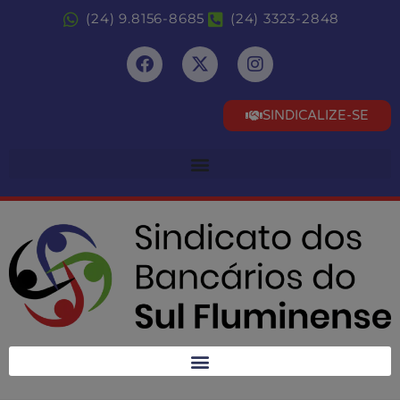
(24) 9.8156-8685
(24) 3323-2848
SINDICALIZE-SE