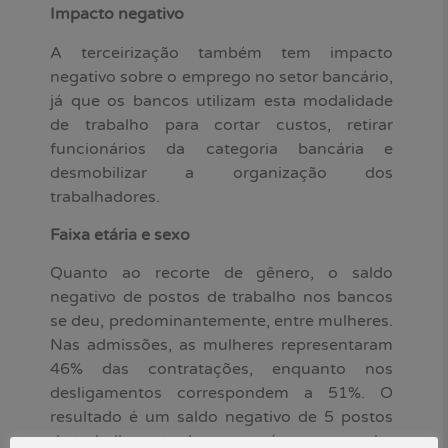
Impacto negativo
A terceirização também tem impacto
negativo sobre o emprego no setor bancário,
já que os bancos utilizam esta modalidade
de trabalho para cortar custos, retirar
funcionários da categoria bancária e
desmobilizar a organização dos
trabalhadores.
Faixa etária e sexo
Quanto ao recorte de gênero, o saldo
negativo de postos de trabalho nos bancos
se deu, predominantemente, entre mulheres.
Nas admissões, as mulheres representaram
46% das contratações, enquanto nos
desligamentos correspondem a 51%. O
resultado é um saldo negativo de 5 postos
de trabalho entre homens, número que salta