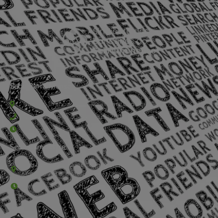
Sede Barra Mansa
Rua Rio Branco, nº107 (2º andar), Centro - Cep: 27.330-030
(24) 3323-2848 ou (24) 3323-2500
De segunda à sexta-feira , das 9h às 17h.
Sede Campestre:
Estrada Governador Chagas Freitas – 3.780 – Colônia Santo
Antônio – Barra Mansa
De terça-feira a domingo, das 9h às 17h