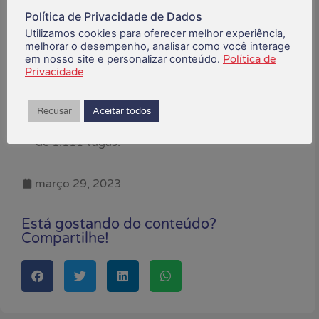
para 314 entre as mulheres.
Política de Privacidade de Dados
Utilizamos cookies para oferecer melhor experiência,
Em relação ao recorte por faixa etária,
melhorar o desempenho, analisar como você interage
observa-se saldo positivo de postos de
em nosso site e personalizar conteúdo.
Política de
Privacidade
trabalho entre as faixas de 18 até 29 anos,
com ampliação de 811 vagas. Já para as
faixas etárias superiores, o constatado
Recusar
Aceitar todos
movimento é contrário, com o fechamento
de 1.111 vagas.
março 29, 2023
Está gostando do conteúdo?
Compartilhe!