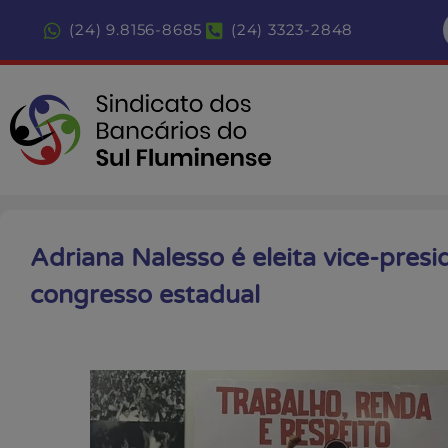
(24) 9.8156-8685
(24) 3323-2848
Adriana Nalesso é eleita vice-pre
congresso estadual