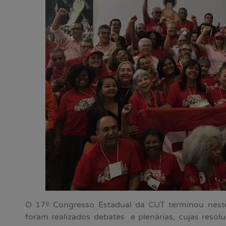
O 17º Congresso Estadual da CUT terminou neste
foram realizados debates e plenárias, cujas resol