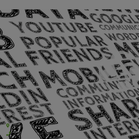
Sede Barra Mansa
Rua Rio Branco, nº107 (2º andar), Centro - Cep: 27.330-030
(24) 3323-2848 ou (24) 3323-2500