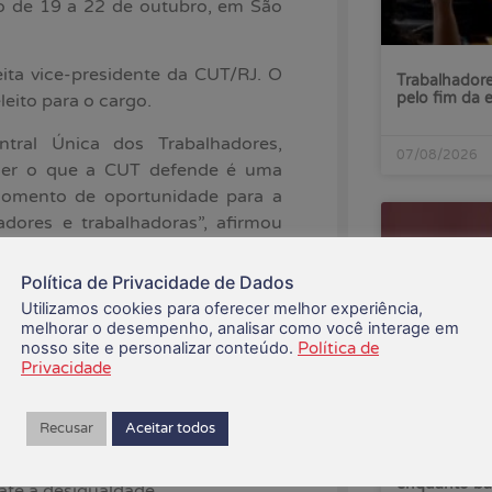
o de 19 a 22 de outubro, em São
eita vice-presidente da CUT/RJ. O
Trabalhadore
pelo fim da 
leito para o cargo.
tral Única dos Trabalhadores,
07/08/2026
nder o que a CUT defende é uma
momento de oportunidade para a
dores e trabalhadoras”, afirmou
Política de Privacidade de Dados
elegados que vão representar o
Utilizamos cookies para oferecer melhor experiência,
onal. As resoluções tiradas no
melhorar o desempenho, analisar como você interage em
precisa desempenhar no processo
nosso site e personalizar conteúdo.
Política de
Privacidade
ução do Brasil.
mento sindical, como o seu
Recusar
Aceitar todos
ivas, atualização da organização
a democracia e na reconstrução do
Lucro do Ita
enquanto ba
te à desigualdade.