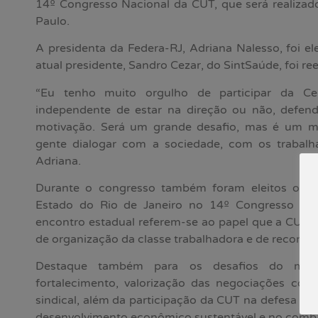
14º Congresso Nacional da CUT, que será realizad
Paulo.
A presidenta da Federa-RJ, Adriana Nalesso, foi el
atual presidente, Sandro Cezar, do SintSaúde, foi ree
“Eu tenho muito orgulho de participar da Cen
independente de estar na direção ou não, defe
motivação. Será um grande desafio, mas é um 
gente dialogar com a sociedade, com os trabalha
Adriana.
Durante o congresso também foram eleitos os d
Estado do Rio de Janeiro no 14º Congresso Naci
encontro estadual referem-se ao papel que a CUT 
de organização da classe trabalhadora e de reconstr
Destaque também para os desafios do movi
fortalecimento, valorização das negociações colet
sindical, além da participação da CUT na defesa d
desenvolvimento econômico sustentável e no comba