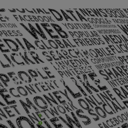
Sede Campestre:
Estrada Governador Chagas Freitas – 3.780 – C
De terça-feira a domingo, das 9h às 17h