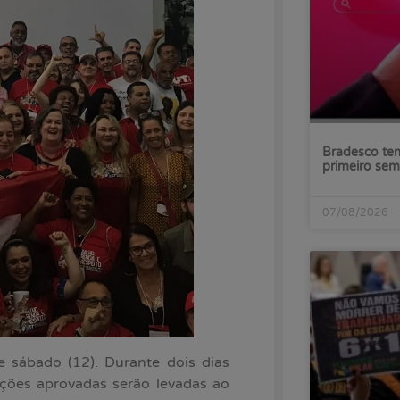
Bradesco tem
primeiro sem
07/08/2026
 sábado (12). Durante dois dias
uções aprovadas serão levadas ao