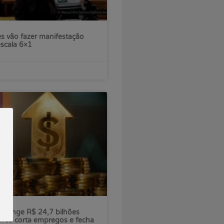
s vão fazer manifestação
escala 6×1
ú atinge R$ 24,7 bilhões
nco corta empregos e fecha