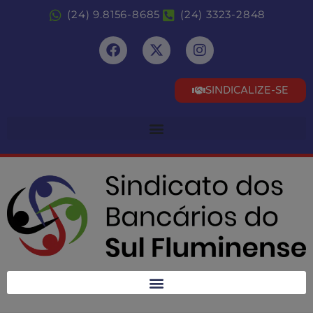
(24) 9.8156-8685
(24) 3323-2848
SINDICALIZE-SE