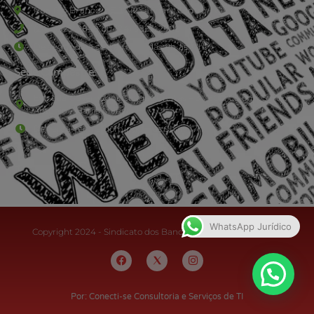
Rua Rio Branco, nº107 (2º andar), Centro - Cep: 27.330-030
(24) 3323-2848 ou (24) 3323-2500
De segunda à sexta-feira , das 9h às 17h.
Sede Campestre:
Estrada Governador Chagas Freitas – 3.780 – Colônia Santo
Antônio – Barra Mansa
De terça-feira a domingo, das 9h às 17h
WhatsApp Jurídico
Copyright 2024 - Sindicato dos Bancários do Sul Fluminense
Por: Conecti-se Consultoria e Serviços de TI