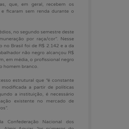
ras, que, em geral, recebem os
 e ficaram sem renda durante o
édios, no segundo semestre deste
uneração por raça/cor”. Nesse
 no Brasil foi de R$ 2.142 e a da
rabalhador não negro alcançou R$
m, em média, o profissional negro
e o homem branco.
esso estrutural que “é constante
odificada a partir de políticas
gundo a instituição, é necessário
inação existente no mercado de
os”.
a Confederação Nacional dos
, Almir Aguiar, “os números do