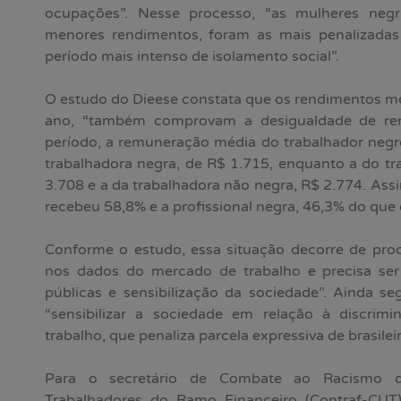
ocupações”. Nesse processo, “as mulheres neg
menores rendimentos, foram as mais penalizadas
período mais intenso de isolamento social”.
O estudo do Dieese constata que os rendimentos m
ano, “também comprovam a desigualdade de rem
período, a remuneração média do trabalhador negro
trabalhadora negra, de R$ 1.715, enquanto a do t
3.708 e a da trabalhadora não negra, R$ 2.774. Assi
recebeu 58,8% e a profissional negra, 46,3% do qu
Conforme o estudo, essa situação decorre de proc
nos dados do mercado de trabalho e precisa ser m
públicas e sensibilização da sociedade”. Ainda se
“sensibilizar a sociedade em relação à discrim
trabalho, que penaliza parcela expressiva de brasileir
Para o secretário de Combate ao Racismo d
Trabalhadores do Ramo Financeiro (Contraf-CUT)