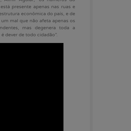
está presente apenas nas ruas e
estrutura econômica do país, e de
é um mal que não afeta apenas os
ndentes, mas degenera toda a
 é dever de todo cidadão”.