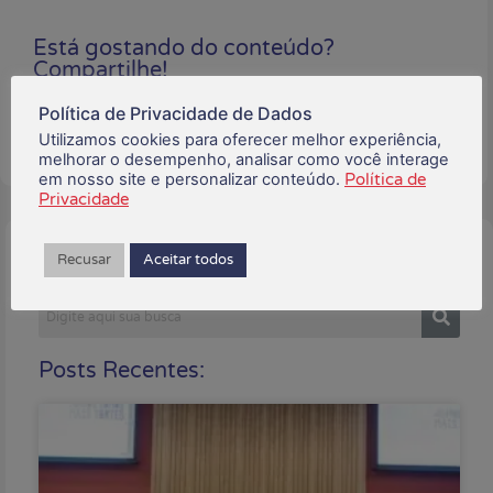
Está gostando do conteúdo?
Compartilhe!
Política de Privacidade de Dados
Utilizamos cookies para oferecer melhor experiência,
melhorar o desempenho, analisar como você interage
em nosso site e personalizar conteúdo.
Política de
Privacidade
Buscar:
Recusar
Aceitar todos
Posts Recentes: