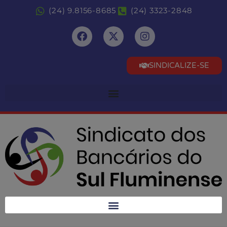
(24) 9.8156-8685
(24) 3323-2848
SINDICALIZE-SE