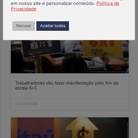
em nosso site e personalizar conteúdo.
Política de
Posts Recentes:
Privacidade
Recusar
Aceitar todos
Trabalhadores vão fazer manifestação pelo fim da
escala 6×1
07/08/2026