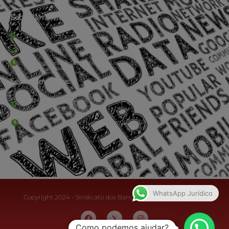
Sede Barra Mansa
Rua Rio Branco, nº107 (2º andar), Centro - Cep: 27.330-030
(24) 3323-2848 ou (24) 3323-2500
De segunda à sexta-feira , das 9h às 17h.
Sede Campestre:
Estrada Governador Chagas Freitas – 3.780 – Colônia Santo
Antônio – Barra Mansa
De terça-feira a domingo, das 9h às 17h
WhatsApp Jurídico
Copyright 2024 - Sindicato dos Bancários do Sul Fluminense
Como podemos ajudar?