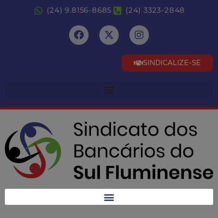
(24) 9.8156-8685
(24) 3323-2848
SINDICALIZE-SE