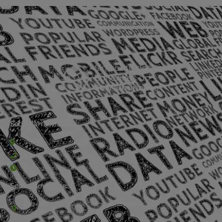
Sede Barra Mansa
Rua Rio Branco, nº107 (2º andar), Centro - Cep: 27.330-030
(24) 3323-2848 ou (24) 3323-2500
De segunda à sexta-feira , das 9h às 17h.
Sede Campestre:
Estrada Governador Chagas Freitas – 3.780 – Colônia Santo
Antônio – Barra Mansa