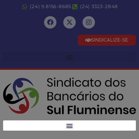
(24) 9.8156-8685
(24) 3323-2848
SINDICALIZE-SE