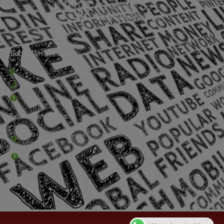
Sede Barra Mansa
Rua Rio Branco, nº107 (2º andar), Centro - Cep: 27.330-030
(24) 3323-2848 ou (24) 3323-2500
De segunda à sexta-feira , das 9h às 17h.
Sede Campestre:
Estrada Governador Chagas Freitas – 3.780 – Colônia Santo
Antônio – Barra Mansa
De terça-feira a domingo, das 9h às 17h