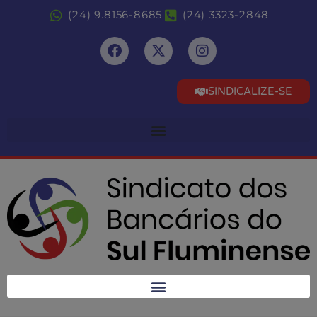
(24) 9.8156-8685
(24) 3323-2848
SINDICALIZE-SE