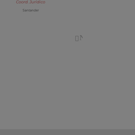
Coord. Jurídico
Coord. de Promoção So
Santander
Bradesco
Next