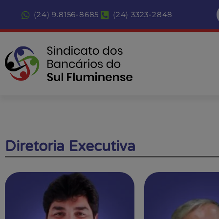
(24) 9.8156-8685
(24) 3323-2848
Diretoria Executiva