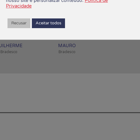
nosso site e personalizar conteúdo.
Política de
Privacidade
Recusar
Aceitar todos
UILHERME
MAURO
Bradesco
Bradesco