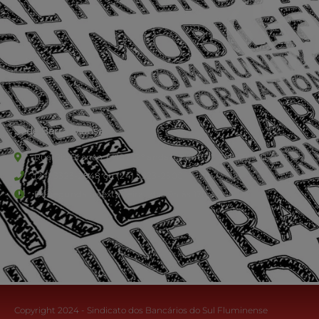
Sede Barra Mansa
Rua Rio Branco, nº107 (2º andar), Centro - Cep: 27.330-030
(24) 3323-2848 ou (24) 3323-2500
De segunda à sexta-feira , das 9h às 17h.
Copyright 2024 - Sindicato dos Bancários do Sul Fluminense