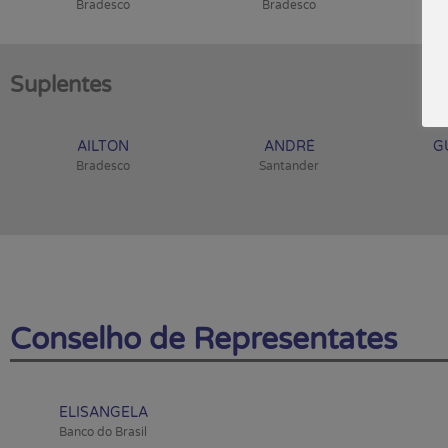
Bradesco
Bradesco
Suplentes
AILTON
ANDRÉ
G
Bradesco
Santander
Conselho de Representates
ELISANGELA
Banco do Brasil