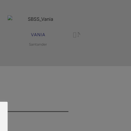
Next
VANIA
WAGNER
Santander
Bradesco