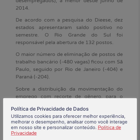
desempregados), a menor desde junho de
2014.
De acordo com a pesquisa do Dieese, dez
estados apresentaram saldo positivo no
semestre. O Rio Grande do Sul foi
responsável pela abertura de 132 postos.
O maior número de eliminação de postos de
trabalho bancário (-480 vagas) ficou com Sã
Paulo, seguido por Rio de Janeiro (-404) e
Paraná (-204).
Sobre a distribuição da movimentação do
emprego com recorte de gênero, para o
primeiro semestre, o saldo negativo ocorreu
Política de Privacidade de Dados
exclusivamente entre as mulheres, com
Utilizamos cookies para oferecer melhor experiência,
10.498 desligamentos.
melhorar o desempenho, analisar como você interage
em nosso site e personalizar conteúdo.
Política de
*Fonte: Contraf-CUT
Privacidade