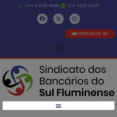
(24) 9.8156-8685
(24) 3323-2848
SINDICALIZE-SE