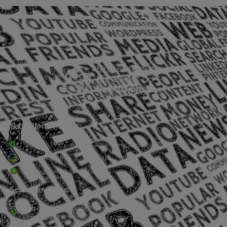
Sede Barra Mansa
Rua Rio Branco, nº107 (2º andar), Centro - Cep: 27.330-030
(24) 3323-2848 ou (24) 3323-2500
De segunda à sexta-feira , das 9h às 17h.
Sede Campestre:
Estrada Governador Chagas Freitas – 3.780 – Colônia Santo
Antônio – Barra Mansa