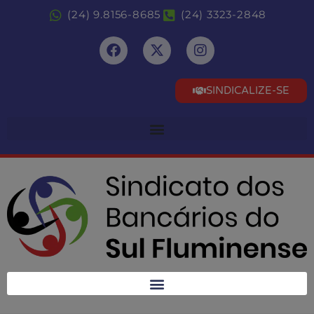
(24) 9.8156-8685
(24) 3323-2848
SINDICALIZE-SE