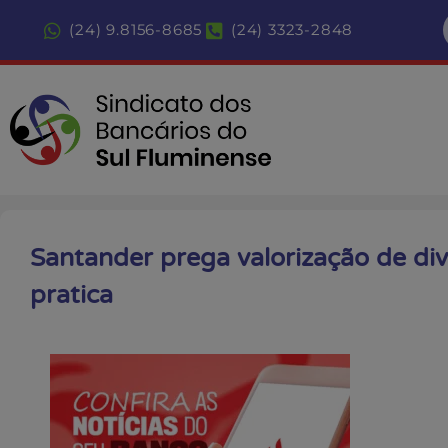
(24) 9.8156-8685
(24) 3323-2848
Santander prega valorização de di
pratica