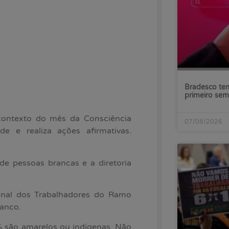
Bradesco tem
primeiro sem
contexto do mês da Consciência
07/08/2026
e e realiza ações afirmativas.
e pessoas brancas e a diretoria
onal dos Trabalhadores do Ramo
banco.
% são amarelos ou indígenas. Não