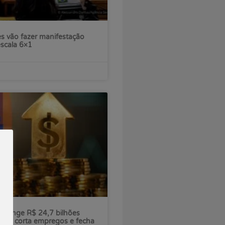
s vão fazer manifestação
escala 6×1
ú atinge R$ 24,7 bilhões
nco corta empregos e fecha