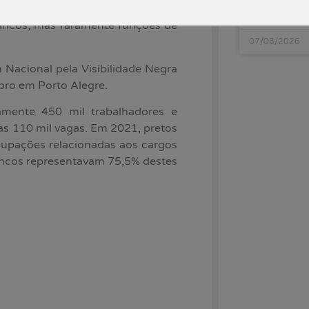
agências
 negros e negras, que ocupam
bancos, mas raramente funções de
07/08/2026
Nacional pela Visibilidade Negra
bro em Porto Alegre.
mente 450 mil trabalhadores e
s 110 mil vagas. Em 2021, pretos
cupações relacionadas aos cargos
rancos representavam 75,5% destes