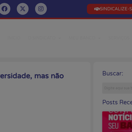
SINDICALIZE-
INÍCIO
O SINDICATO
MEU BANCO
SERVIÇOS
Buscar:
versidade, mas não
Posts Rece