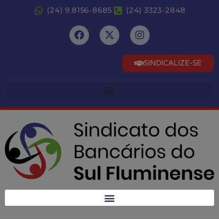
(24) 9.8156-8685
(24) 3323-2848
SINDICALIZE-SE