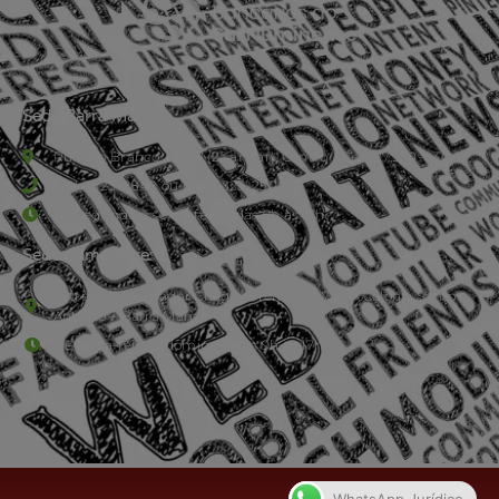
Sede Barra Mansa
Rua Rio Branco, nº107 (2º andar), Centro - Cep: 27.330-030
(24) 3323-2848 ou (24) 3323-2500
De segunda à sexta-feira , das 9h às 17h.
Sede Campestre:
Estrada Governador Chagas Freitas – 3.780 – Colônia Santo
Antônio – Barra Mansa
De terça-feira a domingo, das 9h às 17h