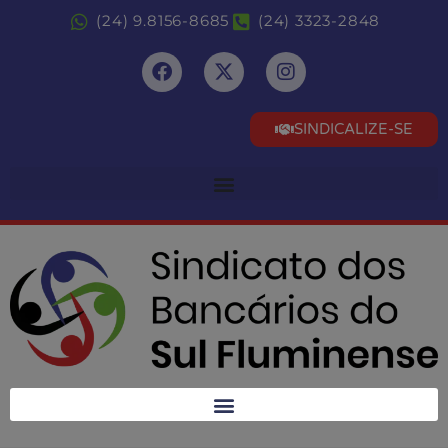
(24) 9.8156-8685
(24) 3323-2848
SINDICALIZE-SE