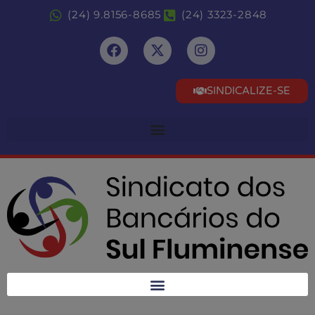
(24) 9.8156-8685
(24) 3323-2848
SINDICALIZE-SE