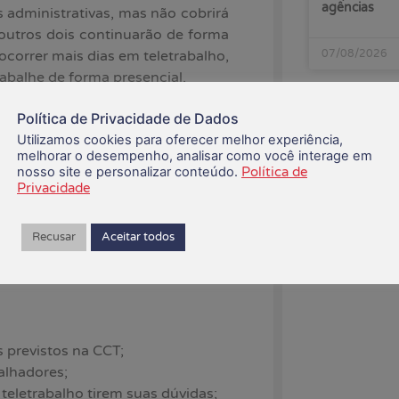
agências
 administrativas, mas não cobrirá
 outros dois continuarão de forma
07/08/2026
correr mais dias em teletrabalho,
abalhe de forma presencial.
 ajuda de custo. “Vale destacar
Política de Privacidade de Dados
usto será paga para os empregados
Utilizamos cookies para oferecer melhor experiência,
s do banco, em 50% da jornada”,
melhorar o desempenho, analisar como você interage em
nosso site e personalizar conteúdo.
Política de
Privacidade
Recusar
Aceitar todos
 de uma só vez ou em 12 parcelas
mensal;
 previstos na CCT;
alhadores;
teletrabalho tirem suas dúvidas;