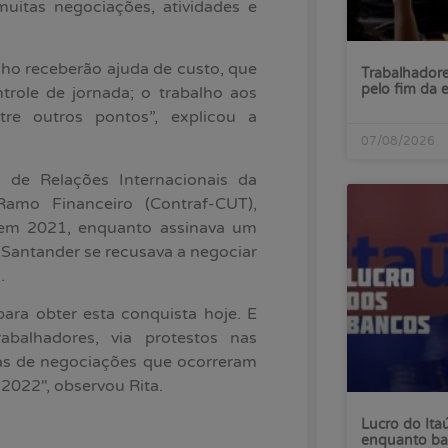
uitas negociações, atividades e
lho receberão ajuda de custo, que
Trabalhadore
pelo fim da 
role de jornada; o trabalho aos
tre outros pontos”, explicou a
07/08/2026
a de Relações Internacionais da
amo Financeiro (Contraf-CUT),
 em 2021, enquanto assinava um
o Santander se recusava a negociar
.
ara obter esta conquista hoje. E
abalhadores, via protestos nas
esas de negociações que ocorreram
2022″, observou Rita.
Lucro do Ita
enquanto ba