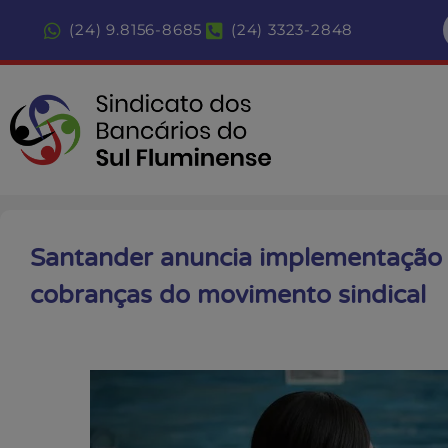
(24) 9.8156-8685
(24) 3323-2848
Santander anuncia implementação 
cobranças do movimento sindical