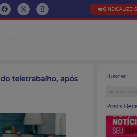
SINDICALIZE-
INÍCIO
O SINDICATO
MEU BANCO
SERVIÇOS
Buscar:
do teletrabalho, após
Posts Rece