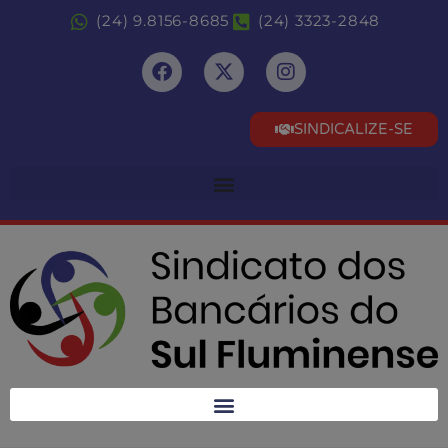
(24) 9.8156-8685
(24) 3323-2848
SINDICALIZE-SE