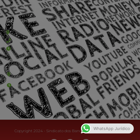
Sede Barra Mansa
Rua Rio Branco, nº107 (2º andar), Centro - Cep: 27.330-030
(24) 3323-2848 ou (24) 3323-2500
De segunda à sexta-feira , das 9h às 17h.
Sede Campestre:
Estrada Governador Chagas Freitas – 3.780 – Colônia Santo
Antônio – Barra Mansa
De terça-feira a domingo, das 9h às 17h
WhatsApp Jurídico
Copyright 2024 - Sindicato dos Bancários do Sul Fluminense