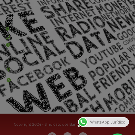
Sede Barra Mansa
Rua Rio Branco, nº107 (2º andar), Centro - Cep: 27.330-030
(24) 3323-2848 ou (24) 3323-2500
De segunda à sexta-feira , das 9h às 17h.
Sede Campestre:
Estrada Governador Chagas Freitas – 3.780 – Colônia Santo
Antônio – Barra Mansa
De terça-feira a domingo, das 9h às 17h
WhatsApp Jurídico
Copyright 2024 - Sindicato dos Bancários do Sul Fluminense