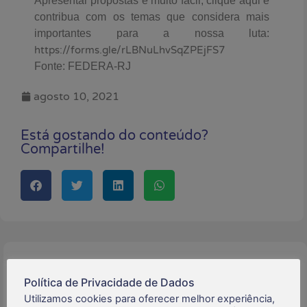
Apresentar propostas é muito fácil, clique aqui e
contribua com os temas que considera mais
importantes para a nossa luta:
https://forms.gle/rLBNuLhvSqZPEjFS7
Fonte: FEDERA-RJ
agosto 10, 2021
Está gostando do conteúdo?
Compartilhe!
Buscar:
Política de Privacidade de Dados
Utilizamos cookies para oferecer melhor experiência,