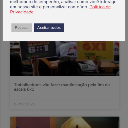
melhorar o desempenho, analisar como você interage
em nosso site e personalizar conteúdo.
Política de
Posts Recentes:
Privacidade
Recusar
Aceitar todos
Trabalhadores vão fazer manifestação pelo fim da
escala 6×1
07/08/2026