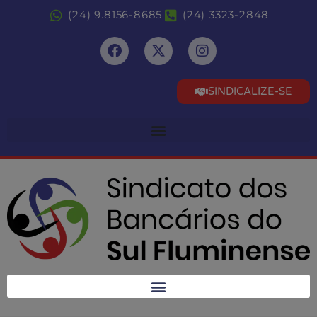
(24) 9.8156-8685
(24) 3323-2848
SINDICALIZE-SE