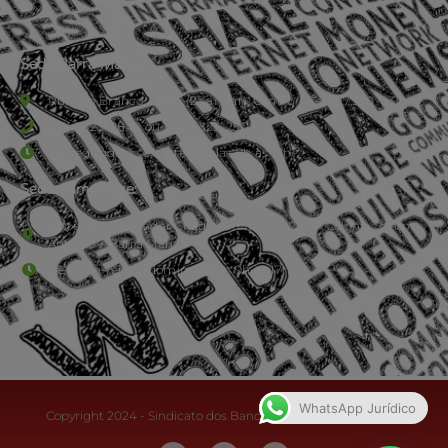
Sede Barra Mansa
Rua Rio Branco, nº107 (2º andar), Centro - Cep: 27.330-030
(24) 3323-2848 ou (24) 3323-2500
De segunda à sexta-feira , das 9h às 17h.
Sede Campestre:
Estrada Governador Chagas Freitas – 3.780 – Colônia Santo
Antônio – Barra Mansa
De terça-feira a domingo, das 9h às 17h
WhatsApp Jurídico
Copyright 2024 - Sindicato dos Bancários do Sul Fluminense