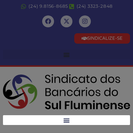
(24) 9.8156-8685
(24) 3323-2848
SINDICALIZE-SE