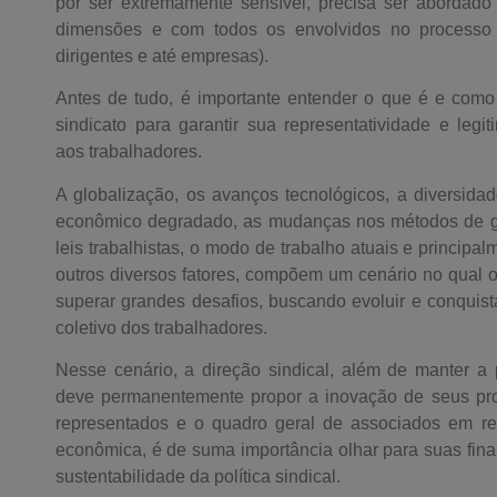
por ser extremamente sensível, precisa ser abordad
dimensões e com todos os envolvidos no processo 
dirigentes e até empresas).
Antes de tudo, é importante entender o que é e com
sindicato para garantir sua representatividade e legit
aos trabalhadores.
A globalização, os avanços tecnológicos, a diversidade
econômico degradado, as mudanças nos métodos de g
leis trabalhistas, o modo de trabalho atuais e princip
outros diversos fatores, compõem um cenário no qual o
superar grandes desafios, buscando evoluir e conquista
coletivo dos trabalhadores.
Nesse cenário, a direção sindical, além de manter a p
deve permanentemente propor a inovação de seus pr
representados e o quadro geral de associados em r
econômica, é de suma importância olhar para suas fin
sustentabilidade da política sindical.