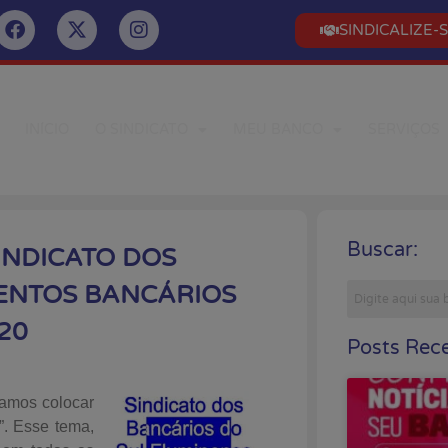
SINDICALIZE-
INÍCIO
O SINDICATO
MEU BANCO
SERVIÇOS
Buscar:
INDICATO DOS
ENTOS BANCÁRIOS
20
Posts Rece
samos colocar
”. Esse tema,