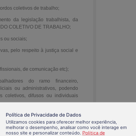
rdos coletivos de trabalho;
nto da legislação trabalhista, da
RDO COLETIVO DE TRABALHO;
s ou sociais;
vas, pelo respeito à justiça social e
ofissionais, de comunicação etc);
lhadores do ramo financeiro,
ciais ou administrativos, podendo
 coletivos, difusos ou individuais
Política de Privacidade de Dados
s do ramo financeiro, inclusive
Utilizamos cookies para oferecer melhor experiência,
melhorar o desempenho, analisar como você interage em
nosso site e personalizar conteúdo.
Política de
s dos trabalhadores e da sociedade