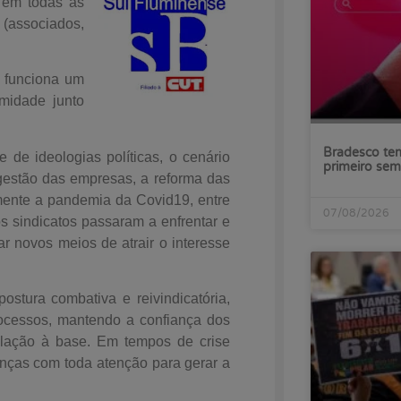
o em todas as
(associados,
o funciona um
imidade junto
Bradesco tem
 de ideologias políticas, o cenário
primeiro sem
estão das empresas, a reforma das
almente a pandemia da Covid19, entre
07/08/2026
s sindicatos passaram a enfrentar e
r novos meios de atrair o interesse
ostura combativa e reivindicatória,
ocessos, mantendo a confiança dos
elação à base. Em tempos de crise
anças com toda atenção para gerar a