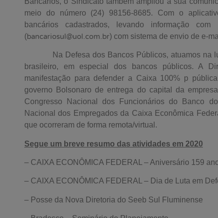
Bancários, o Sindicato também ampliou a sua comunic
meio do número (24) 98156-8685. Com o aplicativo
bancários cadastrados, levando informação com 
(
bancariosul@uol.com.br
) com sistema de envio de e-mai
Na Defesa dos Bancos Públicos, atuamos na luta 
brasileiro, em especial dos bancos públicos. A Dir
manifestação para defender a Caixa 100% p pública
governo Bolsonaro de entrega do capital da empresa 
Congresso Nacional dos Funcionários do Banco d
Nacional dos Empregados da Caixa Econômica Federa
que ocorreram de forma remota/virtual.
Segue um breve resumo das atividades em 2020
– CAIXA ECONÔMICA FEDERAL – Aniversário 159 an
– CAIXA ECONÔMICA FEDERAL – Dia de Luta em Defe
– Posse da Nova Diretoria do Seeb Sul Fluminense