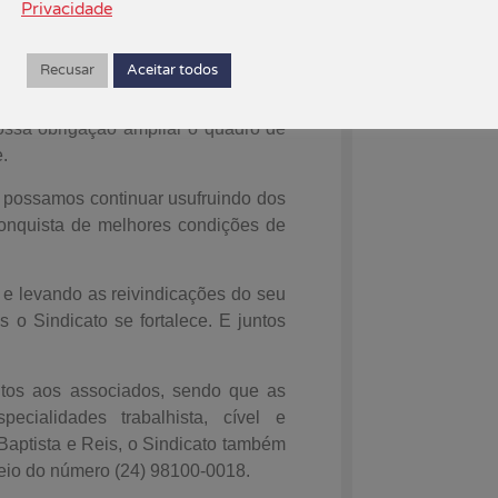
Privacidade
 e trabalhadoras, no exercício da
Recusar
Aceitar todos
sa obrigação ampliar o quadro de
.
ossamos continuar usufruindo dos
conquista de melhores condições de
levando as reivindicações do seu
 o Sindicato se fortalece. E juntos
 aos associados, sendo que as
cialidades trabalhista, cível e
 Baptista e Reis, o Sindicato também
eio do número (24) 98100-0018.