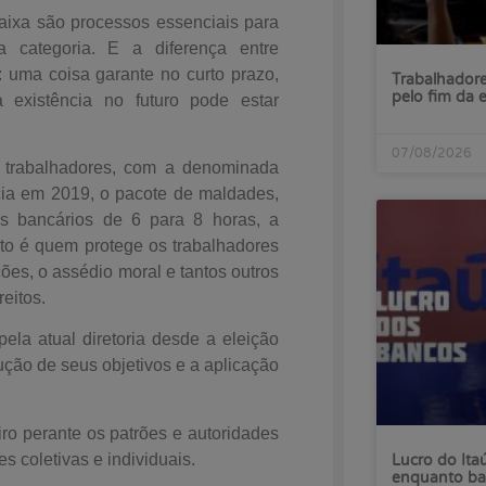
caixa são processos essenciais para
a categoria. E a diferença entre
: uma coisa garante no curto prazo,
Trabalhadore
pelo fim da 
existência no futuro pode estar
07/08/2026
s trabalhadores, com a denominada
ia em 2019, o pacote de maldades,
s bancários de 6 para 8 horas, a
to é quem protege os trabalhadores
ções, o assédio moral e tantos outros
reitos.
atual diretoria desde a eleição
ução de seus objetivos e a aplicação
ro perante os patrões e autoridades
s coletivas e individuais.
Lucro do Ita
enquanto ba