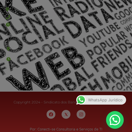
Rua Rio Branco, nº107 (2º andar), Centro - Cep: 27.330-030
(24) 3323-2848 ou (24) 3323-2500
De segunda à sexta-feira , das 9h às 17h.
Sede Campestre:
Estrada Governador Chagas Freitas – 3.780 – Colônia Santo
Antônio – Barra Mansa
De terça-feira a domingo, das 9h às 17h
WhatsApp Jurídico
Copyright 2024 - Sindicato dos Bancários do Sul Fluminense
Por: Conecti-se Consultoria e Serviços de TI