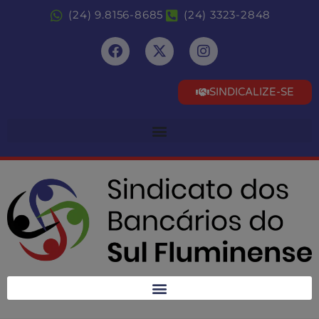
(24) 9.8156-8685
(24) 3323-2848
SINDICALIZE-SE