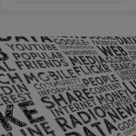
Sede Barra Mansa
Rua Rio Branco, nº107 (2º andar), Centro - Cep: 27.330-030
(24) 3323-2848 ou (24) 3323-2500
De segunda à sexta-feira , das 9h às 17h.