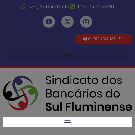
(24) 9.8156-8685
(24) 3323-2848
SINDICALIZE-SE