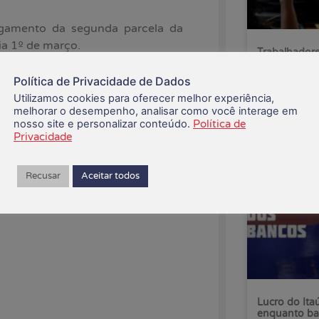
agamento da segunda parcela da
ia 1º de março.
Trabalhadore
pelo fim da 
 da CCT (Convenção Coletiva de
Política de Privacidade de Dados
nto da PLR Bancários 2024. Esse
Utilizamos cookies para oferecer melhor experiência,
07/08/2026
a R$ 37.704,79, menos o valor pago
melhorar o desempenho, analisar como você interage em
nosso site e personalizar conteúdo.
Política de
Privacidade
ido de forma linear a todos os
ociação.
Recusar
Aceitar todos
Lucro do Ita
enquanto ba