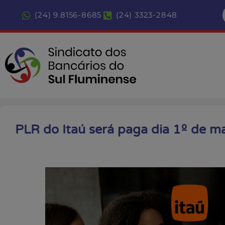
(24) 9.8156-8685
(24) 3323-2848
PLR do Itaú será paga dia 1º de m