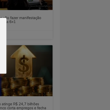
s vão fazer manifestação
escala 6×1
ú atinge R$ 24,7 bilhões
nco corta empregos e fecha