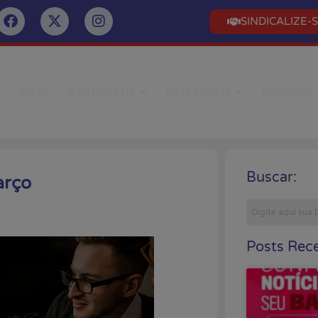
SINDICALIZE-
INÍCIO
O SINDICATO
MEU BANCO
SERVIÇOS
Buscar:
arço
Posts Rece