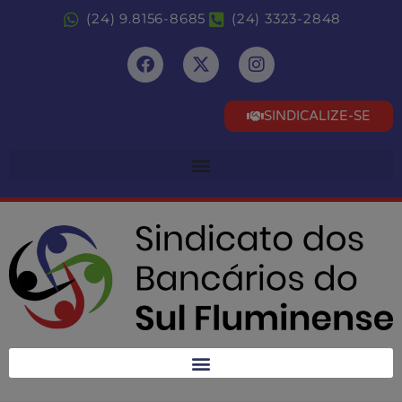
(24) 9.8156-8685
(24) 3323-2848
SINDICALIZE-SE