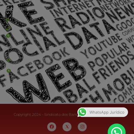
Sede Barra Mansa
Rua Rio Branco, nº107 (2º andar), Centro - Cep: 27.330-030
(24) 3323-2848 ou (24) 3323-2500
De segunda à sexta-feira , das 9h às 17h.
Sede Campestre:
Estrada Governador Chagas Freitas – 3.780 – Colônia Santo
Antônio – Barra Mansa
De terça-feira a domingo, das 9h às 17h
WhatsApp Jurídico
Copyright 2024 - Sindicato dos Bancários do Sul Fluminense