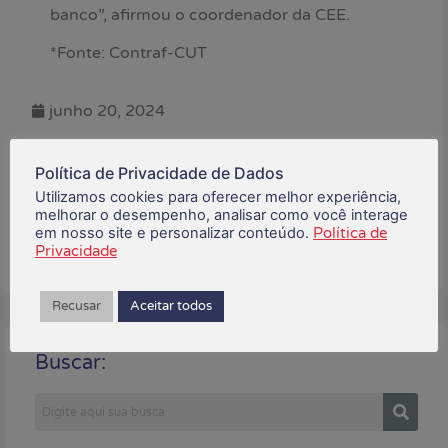
banco”, afirmou o coordenador da CEE.
*Fonte: Contraf-CUT
junho 20, 2024
Está gostando do conteúdo?
Política de Privacidade de Dados
Compartilhe!
Utilizamos cookies para oferecer melhor experiência,
melhorar o desempenho, analisar como você interage
em nosso site e personalizar conteúdo.
Política de
Privacidade
Recusar
Aceitar todos
Buscar: