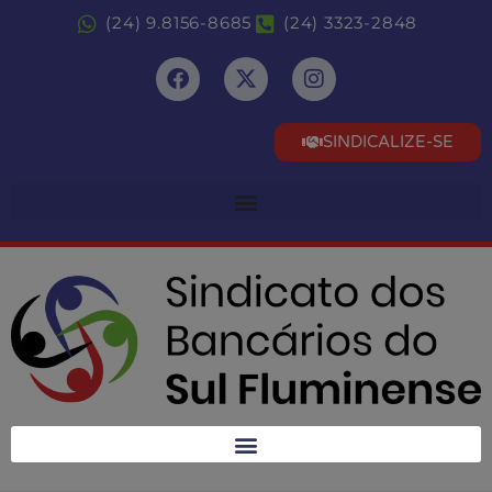
(24) 9.8156-8685
(24) 3323-2848
SINDICALIZE-SE