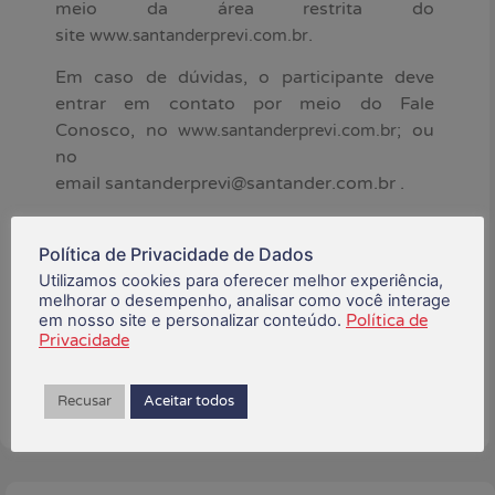
meio da área restrita do
site
.
www.santanderprevi.com.br
Em caso de dúvidas, o participante deve
entrar em contato por meio do Fale
Conosco, no
; ou
www.santanderprevi.com.br
no
email santanderprevi@santander.com.br .
março 27, 2023
Política de Privacidade de Dados
Utilizamos cookies para oferecer melhor experiência,
melhorar o desempenho, analisar como você interage
Está gostando do conteúdo?
em nosso site e personalizar conteúdo.
Política de
Compartilhe!
Privacidade
Recusar
Aceitar todos