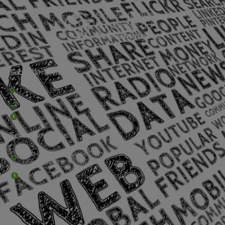
Sede Barra Mansa
Rua Rio Branco, nº107 (2º andar), Centro - Cep: 27.330-030
(24) 3323-2848 ou (24) 3323-2500
De segunda à sexta-feira , das 9h às 17h.
Sede Campestre:
Estrada Governador Chagas Freitas – 3.780 – Colônia Santo
Antônio – Barra Mansa
De terça-feira a domingo, das 9h às 17h