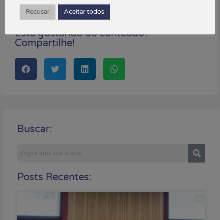
outubro 11, 2023
Recusar
Aceitar todos
Está gostando do conteúdo?
Compartilhe!
Buscar:
Posts Recentes: