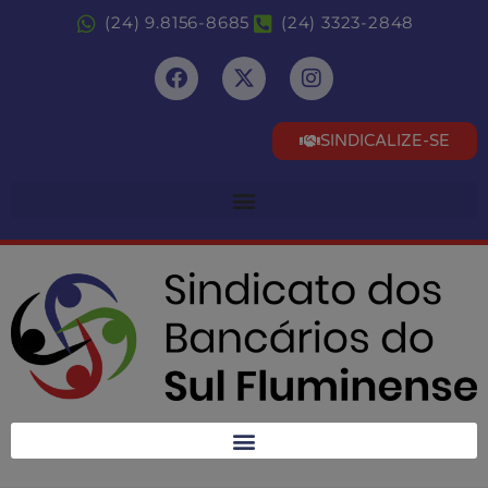
(24) 9.8156-8685
(24) 3323-2848
SINDICALIZE-SE