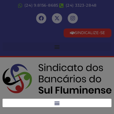
(24) 9.8156-8685
(24) 3323-2848
SINDICALIZE-SE