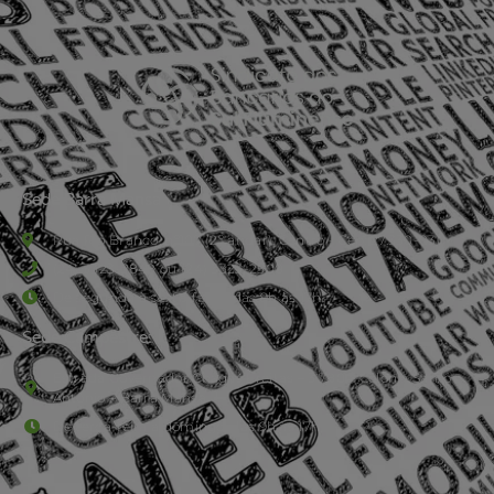
Sede Barra Mansa
Rua Rio Branco, nº107 (2º andar), Centro - Cep: 27.330-030
(24) 3323-2848 ou (24) 3323-2500
De segunda à sexta-feira , das 9h às 17h.
Sede Campestre:
Estrada Governador Chagas Freitas – 3.780 – Colônia Santo
Antônio – Barra Mansa
De terça-feira a domingo, das 9h às 17h