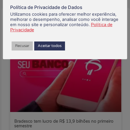
Política de Privacidade de Dados
Utilizamos cookies para oferecer melhor experiência,
Buscar:
melhorar o desempenho, analisar como você interage
em nosso site e personalizar conteúdo.
Política de
Privacidade
Recusar
Aceitar todos
Posts Recentes:
Bradesco tem lucro de R$ 13,9 bilhões no primeiro
semestre