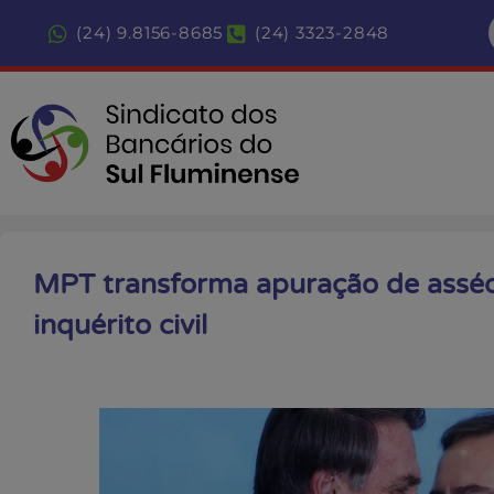
(24) 9.8156-8685
(24) 3323-2848
MPT transforma apuração de asséd
inquérito civil