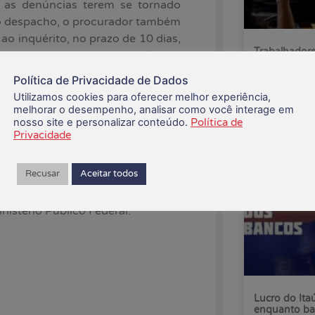
 as denúncias terem se tornado
No despacho, o procurador também
ao inquérito, no prazo de 10 dias,
Trabalhadore
tivos” relativos a 14 denúncias
pelo fim da 
ro Guimarães, entre 2019 e 2022.
Política de Privacidade de Dados
Utilizamos cookies para oferecer melhor experiência,
sentar cópias de “procedimentos
07/08/2026
melhorar o desempenho, analisar como você interage em
s que teriam sido apresentadas no
nosso site e personalizar conteúdo.
Política de
 relacionadas a possível assédio
Privacidade
nte da empresa pública durante
Recusar
Aceitar todos
ontra Pedro Guimarães serão
istério Público Federal.
Lucro do Ita
enquanto ba