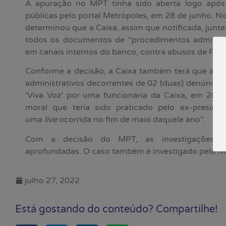
A apuração no MPT tinha sido aberta logo após
públicas pelo portal Metrópoles, em 28 de junho. 
determinou que a Caixa, assim que notificada, junte 
todos os documentos de “procedimentos administra
em canais internos do banco, contra abusos de Ped
Conforme a decisão, a Caixa também terá que apre
administrativos decorrentes de 02 (duas) denúncia
‘Viva Voz’ por uma funcionária da Caixa, em 2020,
moral que teria sido praticado pelo ex-preside
uma
live
ocorrida no fim de maio daquele ano”.
Com a decisão do MPT, as investigações c
aprofundadas. O caso também é investigado pelo Min
julho 27, 2022
Está gostando do conteúdo? Compartilhe!