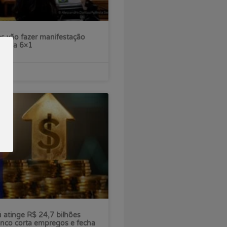
s vão fazer manifestação
escala 6×1
ú atinge R$ 24,7 bilhões
nco corta empregos e fecha