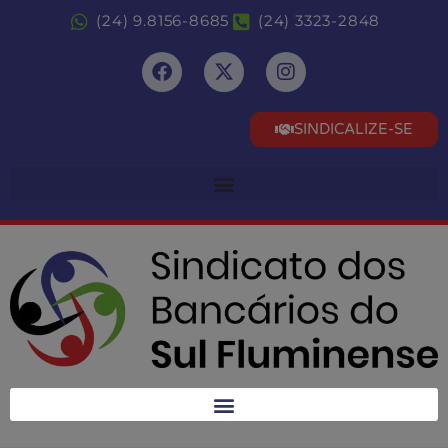
(24) 9.8156-8685
(24) 3323-2848
SINDICALIZE-SE