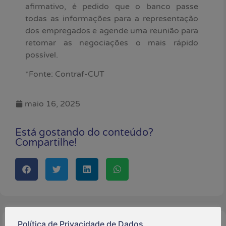
afirmativo, é pedido que o banco passe
todas as informações para a representação
dos empregados e agende uma reunião para
retomar as negociações o mais rápido
possível.
*Fonte: Contraf-CUT
maio 16, 2025
Está gostando do conteúdo?
Compartilhe!
Política de Privacidade de Dados