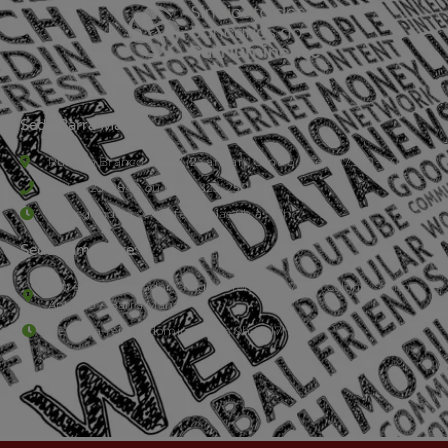
Sede Barra Mansa
Rua Rio Branco, nº107 (2º andar), Centro - Cep: 27.330-030
(24) 3323-2848 ou (24) 3323-2500
De segunda à sexta-feira , das 9h às 17h.
Sede Campestre:
Estrada Governador Chagas Freitas – 3.780 – Colônia Santo
Antônio – Barra Mansa
De terça-feira a domingo, das 9h às 17h