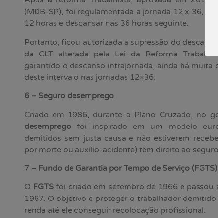
Após a reforma Trabalhista, aprovada em 2017 
(MDB-SP), foi regulamentada a jornada 12 x 36, em
12 horas e descansar nas 36 horas seguinte.
Portanto, ficou autorizada a supressão do descans
da CLT alterada pela Lei da Reforma Trabalhist
garantido o descanso intrajornada, ainda há muita 
deste intervalo nas jornadas 12×36.
6 – Seguro desemprego
Criado em 1986, durante o Plano Cruzado, no g
desemprego
foi inspirado em um modelo euro
demitidos sem justa causa e não estiverem recebe
por morte ou auxílio-acidente) têm direito ao seguro
7 –
Fundo de Garantia por Tempo de Serviço (FGTS)
O
FGTS
foi criado em setembro de 1966 e passou a v
1967. O objetivo é proteger o trabalhador demitid
renda até ele conseguir recolocação profissional.