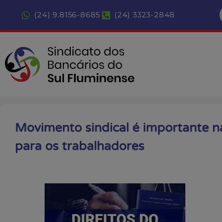
(24) 9.8156-8685
(24) 3323-2848
Movimento sindical é importante na
para os trabalhadores