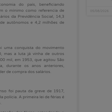
conomia do país, beneficiando
ham o mínimo como referencia de
05/08/2026
rios da Previdência Social, 14,3
s de autônomos e 4,2 milhões de
foi uma conquista do movimento
, mas a luta já vinha de outros
300 mil, em 1953, que agitou São
, durante os anos anteriores,
er de compra dos salários.
anso foi pauta da greve de 1917,
polícia. A primeira lei de férias é
.