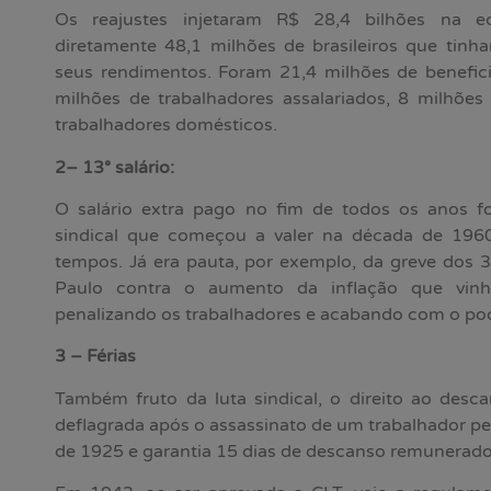
Os reajustes injetaram R$ 28,4 bilhões na e
diretamente 48,1 milhões de brasileiros que tin
seus rendimentos. Foram 21,4 milhões de beneficiá
milhões de trabalhadores assalariados, 8 milhõe
trabalhadores domésticos.
2– 13° salário:
O salário extra pago no fim de todos os anos 
sindical que começou a valer na década de 1960
tempos. Já era pauta, por exemplo, da greve dos 
Paulo contra o aumento da inflação que vinha
penalizando os trabalhadores e acabando com o pod
3 – Férias
Também fruto da luta sindical, o direito ao desc
deflagrada após o assassinato de um trabalhador pela 
de 1925 e garantia 15 dias de descanso remunerado