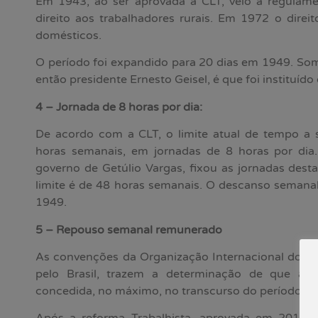
Em 1943, ao ser aprovada a CLT, veio a regulame
direito aos trabalhadores rurais. Em 1972 o direi
domésticos.
O período foi expandido para 20 dias em 1949. So
então presidente Ernesto Geisel, é que foi instituído
4 – Jornada de 8 horas por dia:
De acordo com a CLT, o limite atual de tempo a 
horas semanais, em jornadas de 8 horas por dia
governo de Getúlio Vargas, fixou as jornadas dest
limite é de 48 horas semanais. O descanso semana
1949.
5 – Repouso semanal remunerado
As convenções da Organização Internacional do Tra
pelo Brasil, trazem a determinação de que a 
concedida, no máximo, no transcurso do período de 