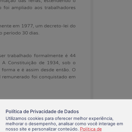
ntação das férias, estendendo o
to foi ampliado aos trabalhadores
mente em 1977, um decreto-lei do
 o período 30 dias.
ser trabalhado formalmente é 44
. A Constituição de 1934, sob o
a forma e é assim desde então. O
l remunerado foi conquistado em
balho (OIT) 14 e 106, ratificadas
Política de Privacidade de Dados
folga dos empregados deve ser
Utilizamos cookies para oferecer melhor experiência,
sete dias.
melhorar o desempenho, analisar como você interage em
nosso site e personalizar conteúdo.
Política de