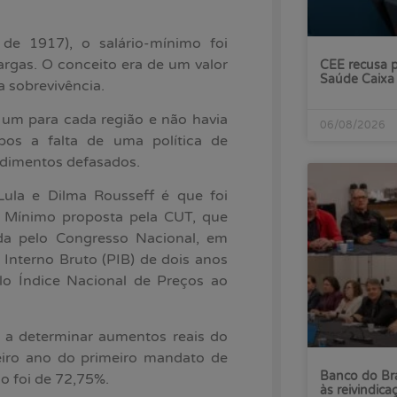
 de 1917), o salário-mínimo foi
argas. O conceito era de um valor
CEE recusa p
Saúde Caixa
a sobrevivência.
s um para cada região e não havia
06/08/2026
pos a falta de uma política de
ndimentos defasados.
ula e Dilma Rousseff é que foi
o Mínimo proposta pela CUT, que
ada pelo Congresso Nacional, em
Interno Bruto (PIB) de dois anos
lo Índice Nacional de Preços ao
 a determinar aumentos reais do
eiro ano do primeiro mandato de
Banco do Bra
o foi de 72,75%.
às reivindica