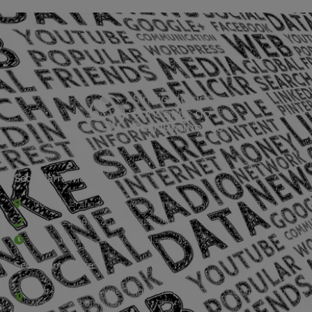
Sede Barra Mansa
Rua Rio Branco, nº107 (2º andar), Centro - Cep: 27.330-030
(24) 3323-2848 ou (24) 3323-2500
De segunda à sexta-feira , das 9h às 17h.
Sede Campestre:
Estrada Governador Chagas Freitas – 3.780 – Colônia Santo
Antônio – Barra Mansa