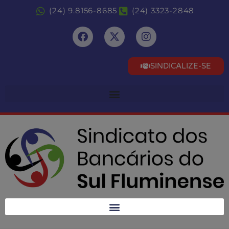
(24) 9.8156-8685
(24) 3323-2848
SINDICALIZE-SE