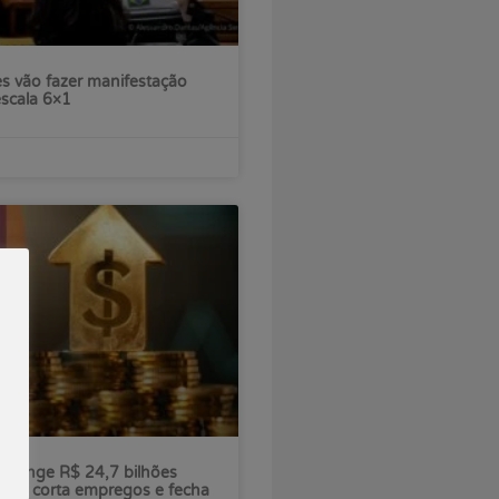
s vão fazer manifestação
escala 6×1
ú atinge R$ 24,7 bilhões
nco corta empregos e fecha