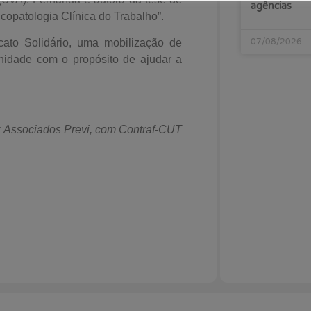
agências
copatologia Clínica do Trabalho”.
07/08/2026
ato Solidário, uma mobilização de
nidade com o propósito de ajudar a
: Associados Previ, com Contraf-CUT