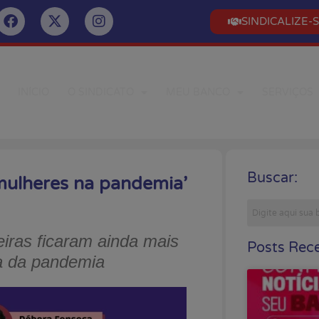
SINDICALIZE-
INÍCIO
O SINDICATO
MEU BANCO
SERVIÇOS
Buscar:
 mulheres na pandemia’
eiras ficaram ainda mais
Posts Rece
a da pandemia