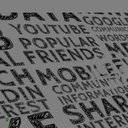
Sede Barra Mansa
Rua Rio Branco, nº107 (2º andar), Centro - Cep: 27.330-030
(24) 3323-2848 ou (24) 3323-2500