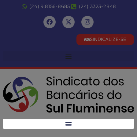
(24) 9.8156-8685
(24) 3323-2848
SINDICALIZE-SE