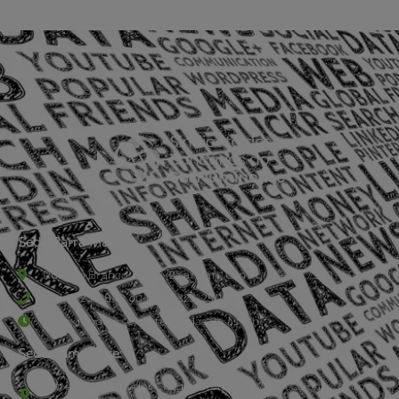
Sede Barra Mansa
Rua Rio Branco, nº107 (2º andar), Centro - Cep: 27.330-030
(24) 3323-2848 ou (24) 3323-2500
De segunda à sexta-feira , das 9h às 17h.
Sede Campestre:
Estrada Governador Chagas Freitas – 3.780 – Colônia Santo