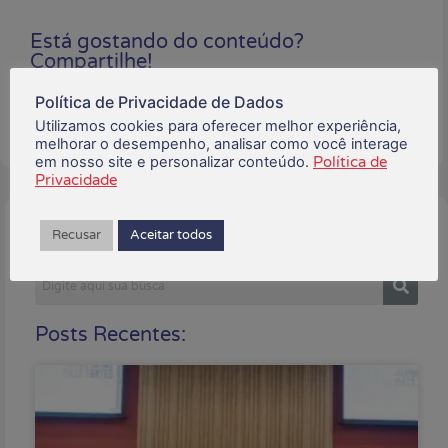
Está gostando do conteúdo?
Compartilhe!
Política de Privacidade de Dados
Utilizamos cookies para oferecer melhor experiência,
melhorar o desempenho, analisar como você interage
em nosso site e personalizar conteúdo.
Política de
Privacidade
Buscar:
Recusar
Aceitar todos
Posts Recentes: