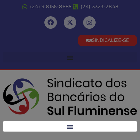
(24) 9.8156-8685
(24) 3323-2848
SINDICALIZE-SE