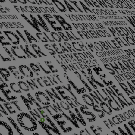
Sede Campestre:
Estrada Governador Chagas Freitas – 3.780 – C
De terça-feira a domingo, das 9h às 17h