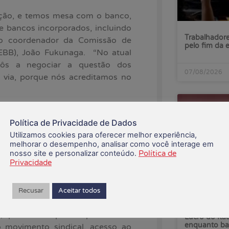
ação, e temos mesa com o banco,
e bancos incorporados, incluindo
Trabalhadore
 o coordenador da Comissão de
pelo fim da 
EBB), João Fukunaga. “No atual
pôs a negociar a questão dos
07/08/2026
 via, porque nós acreditamos no
a um pleito do Ministério Público
i Associados, que representa a
Política de Privacidade de Dados
Financeiro da CUT (Contraf-CUT)
Utilizamos cookies para oferecer melhor experiência,
melhorar o desempenho, analisar como você interage em
ma decisão proferida em pedido de
nosso site e personalizar conteúdo.
Política de
o civil pública que tramita no
Privacidade
dos de extensão do acesso à Cassi
Piauí e Banco do Estado de Santa
Recusar
Aceitar todos
 que foi incorporado pelo BB em
Lucro do Ita
enquanto ba
 movimento sindical, acesso ao