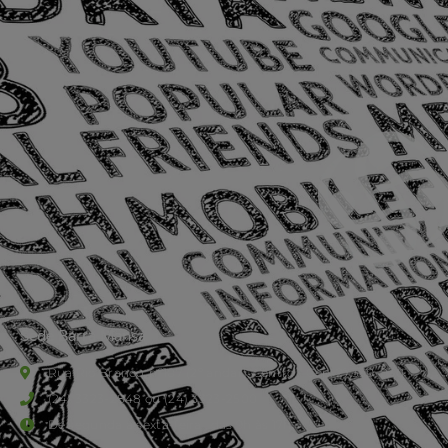
Sede Barra Mansa
Rua Rio Branco, nº107 (2º andar), Centro - Cep: 27.330-030
(24) 3323-2848 ou (24) 3323-2500
De segunda à sexta-feira , das 9h às 17h.