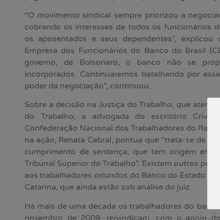
“O movimento sindical sempre priorizou a negoci
cobrando os interesses de todos os funcionários d
os aposentados e seus dependentes”, explicou
Empresa dos Funcionários do Banco do Brasil (C
governo, de Bolsonaro, o banco não se pro
incorporados. Continuaremos batalhando por essa
poder da negociação”, continuou.
Sobre a decisão na Justiça do Trabalho, que atende 
do Trabalho, a advogada do escritório Crivell
Confederação Nacional dos Trabalhadores do Ramo 
na ação, Renata Cabral, pontua que “trata-se de u
cumprimento de sentença, que tem origem em açã
Tribunal Superior do Trabalho”. Existem outros pedi
aos trabalhadores oriundos do Banco do Estado do 
Catarina, que ainda estão sob análise do juiz.
Há mais de uma década os trabalhadores do banco,
novembro de 2009, reivindicam, com o apoio do