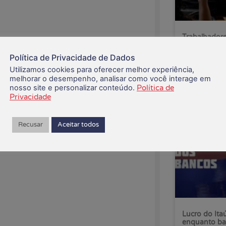
Trabalhadore
pelo fim da 
Política de Privacidade de Dados
Utilizamos cookies para oferecer melhor experiência,
07/08/2026
melhorar o desempenho, analisar como você interage em
nosso site e personalizar conteúdo.
Política de
Privacidade
Recusar
Aceitar todos
Lucro do Ita
enquanto ba