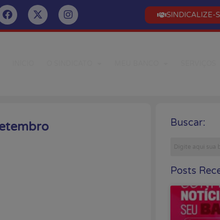
SINDICALIZE-
INÍCIO
O SINDICATO
MEU BANCO
SERVIÇOS
Buscar:
 setembro
Posts Rece