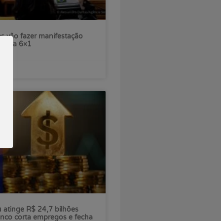
s vão fazer manifestação
escala 6×1
ú atinge R$ 24,7 bilhões
nco corta empregos e fecha