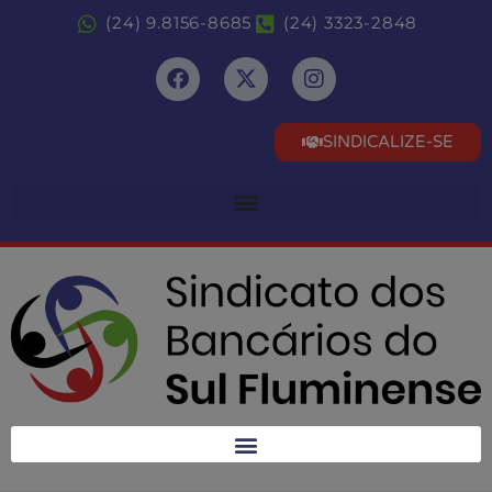
(24) 9.8156-8685
(24) 3323-2848
SINDICALIZE-SE