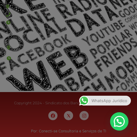
Rua Rio Branco, nº107 (2º andar), Centro - Cep: 27.330-030
(24) 3323-2848 ou (24) 3323-2500
De segunda à sexta-feira , das 9h às 17h.
Sede Campestre:
Estrada Governador Chagas Freitas – 3.780 – Colônia Santo
Antônio – Barra Mansa
De terça-feira a domingo, das 9h às 17h
WhatsApp Jurídico
Copyright 2024 - Sindicato dos Bancários do Sul Fluminense
Por: Conecti-se Consultoria e Serviços de TI