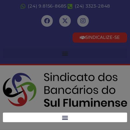
(24) 9.8156-8685
(24) 3323-2848
SINDICALIZE-SE