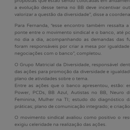
propostas que estão sendo colocadas em andament
a evolução desse tema no BB deve incentivar ou
valorizar a questão da diversidade”, disse a coorde
Para Fernanda, “esse encontro também ressalta 
ponte entre o movimento sindical e o banco, até p
no dia a dia, acompanhando as demandas das fun
foram responsáveis por criar a mesa por igualdad
negociações com o banco”, completou.
O Grupo Matricial da Diversidade, responsável de
das ações para promoção da diversidade e igualdad
plano de atividades sobre o tema.
Entre as ações que o banco apresentou, estão: e
Power, PCDs, BB Azul, Autistas no BB, Neuro di
Feminina, Mulher na TI; estudo do diagnóstico 
práticas; plano de comunicação integrado; e criaçã
O movimento sindical avaliou como positivo o re
exigiu celeridade na realização das ações.