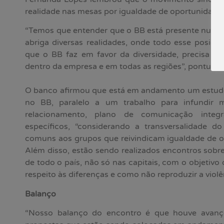
realidade nas mesas por igualdade de oportunidade
“Temos que entender que o BB está presente num p
abriga diversas realidades, onde todo esse posici
que o BB faz em favor da diversidade, precisa ser
dentro da empresa e em todas as regiões”, pontuou
O banco afirmou que está em andamento um estudo 
no BB, paralelo a um trabalho para infundir m
relacionamento, plano de comunicação inte
específicos, “considerando a transversalidade do
comuns aos grupos que reivindicam igualdade de o
Além disso, estão sendo realizados encontros sobr
de todo o país, não só nas capitais, com o objetivo 
respeito às diferenças e como não reproduzir a viol
Balanço
“Nosso balanço do encontro é que houve avanç