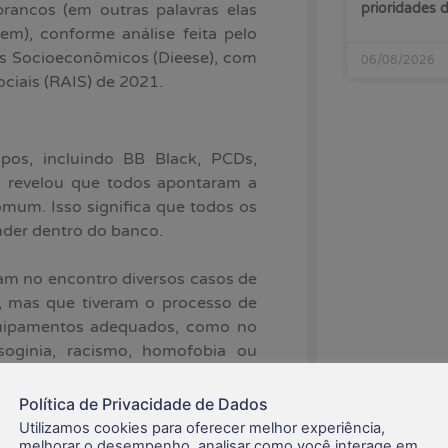
prioridades
rancos (em outras palavras elas
), conforme análise feita pelo
dos Socioeconômicos (Dieese), com
06/08/2026
ciais (RAIS) de 2021.
pos, incluindo BB Black, PCDs,
, revelou que todos apontaram a
um. Isso significa que todos os
nder dentro do banco.
am no encontro diversos casos de
s, mas que tiveram o processo de
equipamentos adequados, como no
soginia, racismo, homofobia ou
iram preconceitos nas relações de
Política de Privacidade de Dados
Utilizamos cookies para oferecer melhor experiência,
l bancário sempre destacou essa
melhorar o desempenho, analisar como você interage em