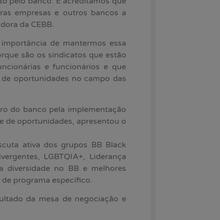
o pelo banco. E acreditamos que
tras empresas e outros bancos a
nadora da CEBB.
a importância de mantermos essa
orque são os sindicatos que estão
cionárias e funcionários e que
e de oportunidades no campo das
ntro do banco pela implementação
e de oportunidades, apresentou o
scuta ativa dos grupos BB Black
vergentes, LGBTQIA+, Liderança
da diversidade no BB e melhores
o de programa específico.
sultado da mesa de negociação e