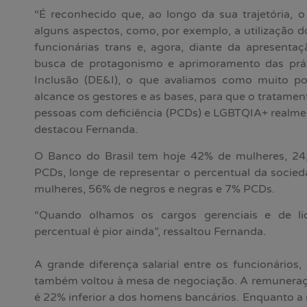
“É reconhecido que, ao longo da sua trajetória, o
alguns aspectos, como, por exemplo, a utilização d
funcionárias trans e, agora, diante da apresenta
busca de protagonismo e aprimoramento das prát
Inclusão (DE&I), o que avaliamos como muito po
alcance os gestores e as bases, para que o tratament
pessoas com deficiência (PCDs) e LGBTQIA+ realme
destacou Fernanda.
O Banco do Brasil tem hoje 42% de mulheres, 24
PCDs, longe de representar o percentual da socied
mulheres, 56% de negros e negras e 7% PCDs.
“Quando olhamos os cargos gerenciais e de li
percentual é pior ainda”, ressaltou Fernanda.
A grande diferença salarial entre os funcionário
também voltou à mesa de negociação. A remuneraç
é 22% inferior a dos homens bancários. Enquanto 