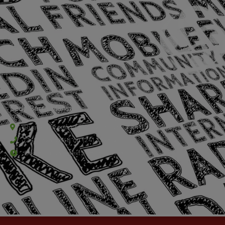
Sede Barra Mansa
Rua Rio Branco, nº107 (2º andar), Centro - Cep: 27.330-030
(24) 3323-2848 ou (24) 3323-2500
De segunda à sexta-feira , das 9h às 17h.