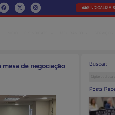
SINDICALIZE-
INÍCIO
O SINDICATO
MEU BANCO
SERVIÇOS
Buscar:
à mesa de negociação
Posts Rece