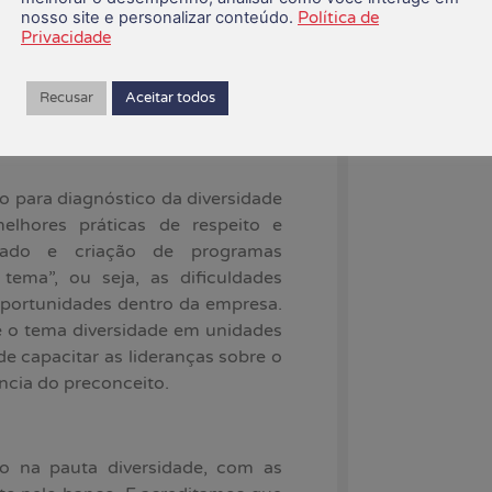
nosso site e personalizar conteúdo.
Política de
s.
Privacidade
aís de dimensão continental, que
onamento público e de marketing,
Recusar
Aceitar todos
 interiorizado e aplicado de fato
 a coordenadora.
para diagnóstico da diversidade
elhores práticas de respeito e
grado e criação de programas
 tema”, ou seja, as dificuldades
portunidades dentro da empresa.
e o tema diversidade em unidades
de capacitar as lideranças sobre o
ência do preconceito.
o na pauta diversidade, com as