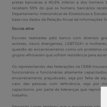
pretas bancárias é 40,6% inferior a dos homens b
recebem 59% do que os homens bancários recebem
Departamento Intersindical de Estatísticas e Estu
base nos dados da Relação Anual de Informações So
Escuta ativa
Escutas realizadas pelo banco com diversos gru
autistas, neuro divergentes, LGBTQIA+ e mulheres
questão do encarreiramento como um problema com
grupos afirmaram que sofrem resistência para asce
Os representantes das federações na CEBB trouxer
funcionários e funcionárias altamente capacitado
encarreiramento prejudicado, seja por falta de 
caso das pessoas com deficiência, seja por mi
capacitismo, por parte de lideranças que reproduz
trabalho.
Fernanda Lopes lembrou que o movimento sindica