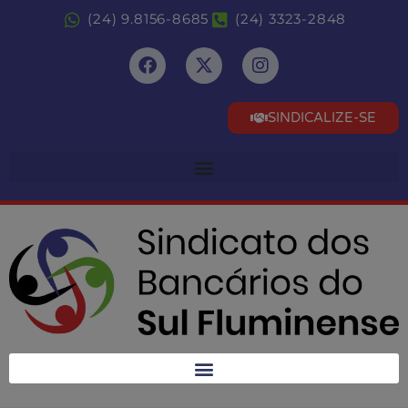
(24) 9.8156-8685
(24) 3323-2848
SINDICALIZE-SE