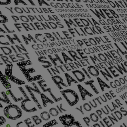
Sede Barra Mansa
Rua Rio Branco, nº107 (2º andar), Centro - Cep: 27.330-030
(24) 3323-2848 ou (24) 3323-2500
De segunda à sexta-feira , das 9h às 17h.
Sede Campestre:
Estrada Governador Chagas Freitas – 3.780 – Colônia Santo
Antônio – Barra Mansa
De terça-feira a domingo, das 9h às 17h