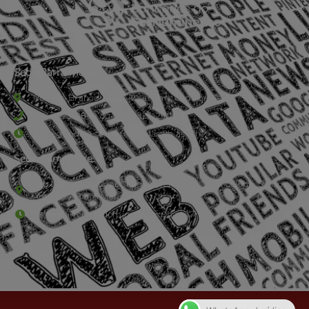
Sede Barra Mansa
Rua Rio Branco, nº107 (2º andar), Centro - Cep: 27.330-030
(24) 3323-2848 ou (24) 3323-2500
De segunda à sexta-feira , das 9h às 17h.
Sede Campestre:
Estrada Governador Chagas Freitas – 3.780 – Colônia Santo
Antônio – Barra Mansa
De terça-feira a domingo, das 9h às 17h