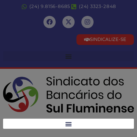
(24) 9.8156-8685
(24) 3323-2848
SINDICALIZE-SE