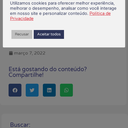
Utilizamos cookies para oferecer melhor experiência,
participará das manifestações que têm
melhorar o desempenho, analisar como você interage
como lema “Pela vida das mulheres,
em nosso site e personalizar conteúdo.
Política de
Privacidade
Bolsonaro nunca mais! Por um Brasil sem
machismo, racismo e fome!”
Recusar
Aceitar todos
Fonte: Contraf-CUT
março 7, 2022
Está gostando do conteúdo?
Compartilhe!
Buscar: