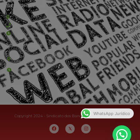
Sede Barra Mansa
Rua Rio Branco, nº107 (2º andar), Centro - Cep: 27.330-030
(24) 3323-2848 ou (24) 3323-2500
De segunda à sexta-feira , das 9h às 17h.
Sede Campestre:
Estrada Governador Chagas Freitas – 3.780 – Colônia Santo
Antônio – Barra Mansa
De terça-feira a domingo, das 9h às 17h
WhatsApp Jurídico
Copyright 2024 - Sindicato dos Bancários do Sul Fluminense