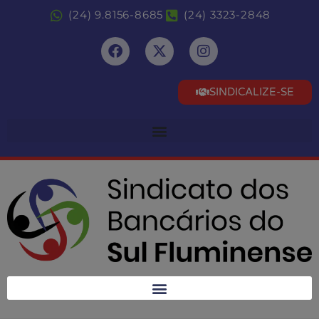
(24) 9.8156-8685
(24) 3323-2848
SINDICALIZE-SE