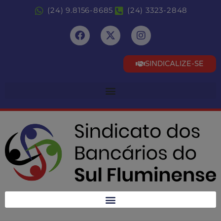
(24) 9.8156-8685
(24) 3323-2848
SINDICALIZE-SE