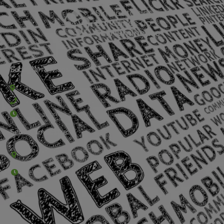
Sede Barra Mansa
Rua Rio Branco, nº107 (2º andar), Centro - Cep: 27.330-030
(24) 3323-2848 ou (24) 3323-2500
De segunda à sexta-feira , das 9h às 17h.
Sede Campestre:
Estrada Governador Chagas Freitas – 3.780 – Colônia Santo
Antônio – Barra Mansa
De terça-feira a domingo, das 9h às 17h