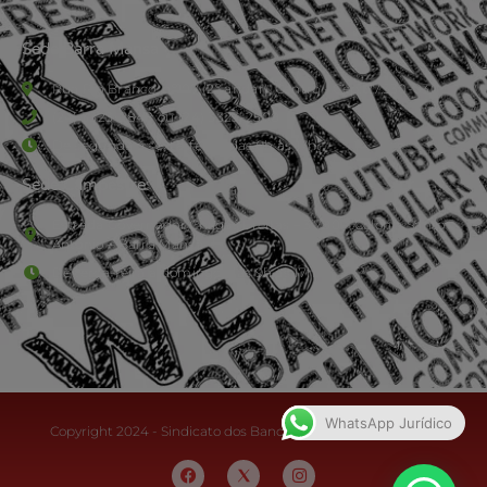
Sede Barra Mansa
Rua Rio Branco, nº107 (2º andar), Centro - Cep: 27.330-030
(24) 3323-2848 ou (24) 3323-2500
De segunda à sexta-feira , das 9h às 17h.
Sede Campestre:
Estrada Governador Chagas Freitas – 3.780 – Colônia Santo
Antônio – Barra Mansa
De terça-feira a domingo, das 9h às 17h
WhatsApp Jurídico
Copyright 2024 - Sindicato dos Bancários do Sul Fluminense