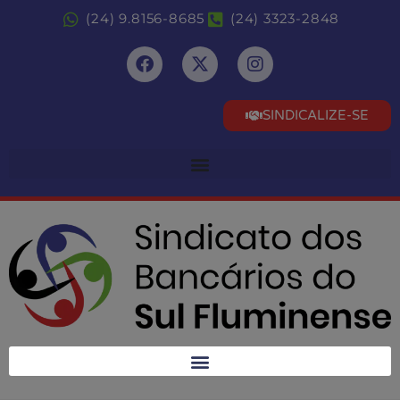
(24) 9.8156-8685
(24) 3323-2848
SINDICALIZE-SE