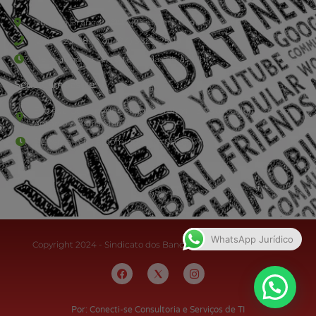
Rua Rio Branco, nº107 (2º andar), Centro - Cep: 27.330-030
(24) 3323-2848 ou (24) 3323-2500
De segunda à sexta-feira , das 9h às 17h.
Sede Campestre:
Estrada Governador Chagas Freitas – 3.780 – Colônia Santo
Antônio – Barra Mansa
De terça-feira a domingo, das 9h às 17h
WhatsApp Jurídico
Copyright 2024 - Sindicato dos Bancários do Sul Fluminense
Por: Conecti-se Consultoria e Serviços de TI