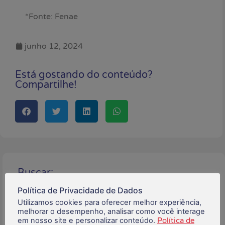
*Fonte: Fenae
junho 12, 2024
Está gostando do conteúdo?
Compartilhe!
Buscar:
Política de Privacidade de Dados
Utilizamos cookies para oferecer melhor experiência,
melhorar o desempenho, analisar como você interage
Posts Recentes:
em nosso site e personalizar conteúdo.
Política de